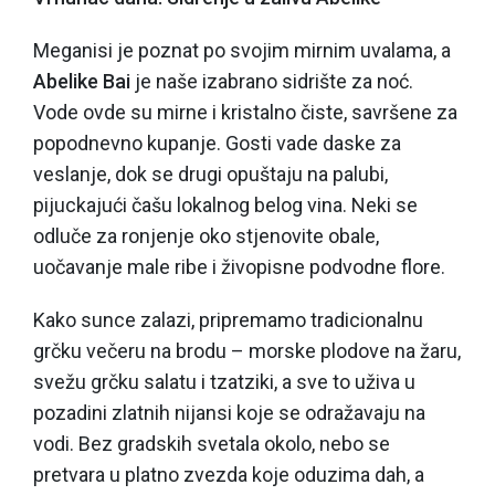
Meganisi je poznat po svojim mirnim uvalama, a
Abelike Bai
je naše izabrano sidrište za noć.
Vode ovde su mirne i kristalno čiste, savršene za
popodnevno kupanje. Gosti vade daske za
veslanje, dok se drugi opuštaju na palubi,
pijuckajući čašu lokalnog belog vina. Neki se
odluče za ronjenje oko stjenovite obale,
uočavanje male ribe i živopisne podvodne flore.
Kako sunce zalazi, pripremamo tradicionalnu
grčku večeru na brodu – morske plodove na žaru,
svežu grčku salatu i tzatziki, a sve to uživa u
pozadini zlatnih nijansi koje se odražavaju na
vodi. Bez gradskih svetala okolo, nebo se
pretvara u platno zvezda koje oduzima dah, a