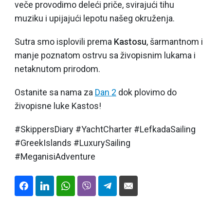
veče provodimo deleći priče, svirajući tihu
muziku i upijajući lepotu našeg okruženja.
Sutra smo isplovili prema
Kastosu
, šarmantnom i
manje poznatom ostrvu sa živopisnim lukama i
netaknutom prirodom.
Ostanite sa nama za
Dan 2
dok plovimo do
živopisne luke Kastos!
#SkippersDiary #YachtCharter #LefkadaSailing
#GreekIslands #LuxurySailing
#MeganisiAdventure