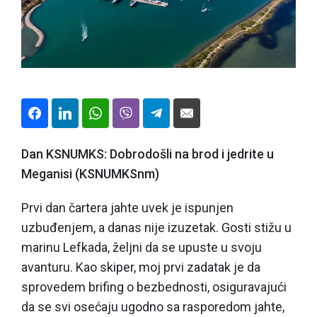
Dan KSNUMKS: Dobrodošli na brod i jedrite u
Meganisi (KSNUMKSnm)
Prvi dan čartera jahte uvek je ispunjen
uzbuđenjem, a danas nije izuzetak. Gosti stižu u
marinu Lefkada
, željni da se upuste u svoju
avanturu. Kao skiper, moj prvi zadatak je da
sprovedem brifing o bezbednosti, osiguravajući
da se svi osećaju ugodno sa rasporedom jahte,