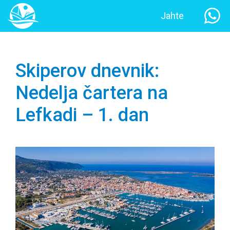
Jahte
Skiperov dnevnik:
Nedelja čartera na
Lefkadi – 1. dan