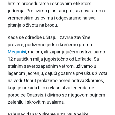
hitnim procedurama i osnovnim etiketom
jedrenja. Prelazimo planirani put, razgovaramo o
vremenskim uslovima i odgovaramo na sva
pitanja o životu na brodu.
Kada se odredbe učitaju i završe završne
provere, podižemo jedra i krećemo prema
Meganisi
, malom, ali zapanjujućem ostrvu samo
12 nautičkih milja jugoistočno od Lefkade. Sa
stalnim severozapadnim vetrom, uživamo u
laganom jedrenju, dajući gostima prvi ukus života
na vodi. Usput prolazimo
pored ostrva Skorpios
,
koje je nekada bilo u vlasništvu legendarne
porodice Onassis, i divimo se njegovom bujnom
zelenilu i skrovitim uvalama.
Vrhunac dana: Sidrenje u zalivu Abelike