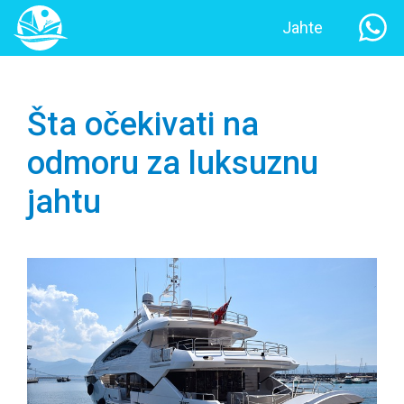
Jahte
Šta očekivati na
odmoru za luksuznu
jahtu