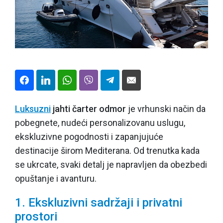
Luksuzni
jahti čarter odmor
je vrhunski način da
pobegnete, nudeći personalizovanu uslugu,
ekskluzivne pogodnosti i zapanjujuće
destinacije širom Mediterana. Od trenutka kada
se ukrcate, svaki detalj je napravljen da obezbedi
opuštanje i avanturu.
1. Ekskluzivni sadržaji i privatni
prostori