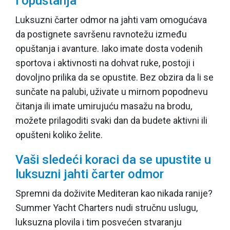
i opuštanja
Luksuzni čarter odmor na jahti vam omogućava
da postignete savršenu ravnotežu između
opuštanja i avanture. Iako imate dosta vodenih
sportova i aktivnosti na dohvat ruke, postoji i
dovoljno prilika da se opustite. Bez obzira da li se
sunčate na palubi, uživate u mirnom popodnevu
čitanja ili imate umirujuću masažu na brodu,
možete prilagoditi svaki dan da budete aktivni ili
opušteni koliko želite.
Vaši sledeći koraci da se upustite u
luksuzni jahti čarter odmor
Spremni da doživite Mediteran kao nikada ranije?
Summer Yacht Charters nudi stručnu uslugu,
luksuzna plovila i tim posvećen stvaranju