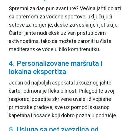
Spremni za dan pun avanture? Većina jahti dolazi
sa opremom za vodene sportove, uključujući
setove za ronjenje, daske za veslanje i jet skije.
Čarter jahte nudi ekskluzivan pristup ovim
aktivnostima, tako da možete zaroniti u čiste
mediteranske vode u bilo kom trenutku.
4. Personalizovane maršruta i
lokalna ekspertiza
Jedan od najboljih aspekata luksuznog jahte
čarter odmora je fleksibilnost. Prilagodite svoj
raspored, posetite skrivene uvale i živopisne
primorske gradove, sve uz pomoć iskusnog
kapetana i posade koji dobro poznaju područje.
5. Usluga sa pet zvezdica od