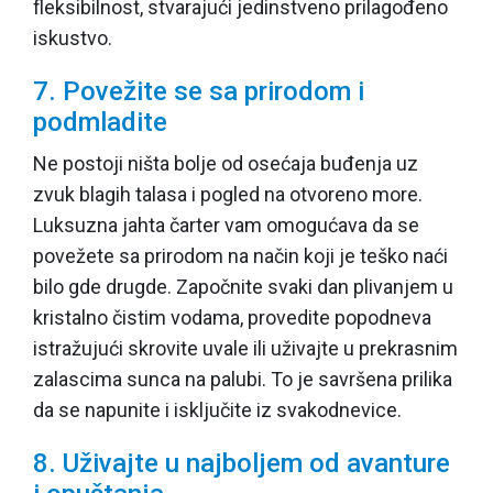
fleksibilnost, stvarajući jedinstveno prilagođeno
iskustvo.
7. Povežite se sa prirodom i
podmladite
Ne postoji ništa bolje od osećaja buđenja uz
zvuk blagih talasa i pogled na otvoreno more.
Luksuzna jahta čarter vam omogućava da se
povežete sa prirodom na način koji je teško naći
bilo gde drugde. Započnite svaki dan plivanjem u
kristalno čistim vodama, provedite popodneva
istražujući skrovite uvale ili uživajte u prekrasnim
zalascima sunca na palubi. To je savršena prilika
da se napunite i isključite iz svakodnevice.
8. Uživajte u najboljem od avanture