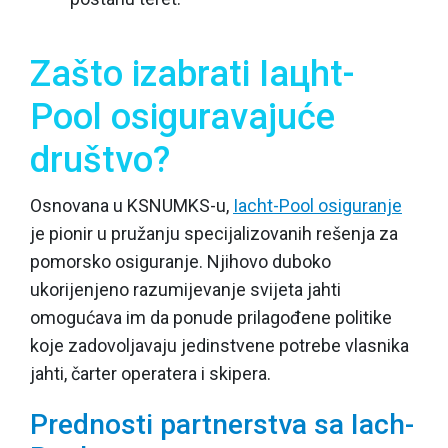
Zašto izabrati Iaцht-
Pool osiguravajuće
društvo?
Osnovana u KSNUMKS-u,
Iacht-Pool osiguranje
je pionir u pružanju specijalizovanih rešenja za
pomorsko osiguranje. Njihovo duboko
ukorijenjeno razumijevanje svijeta jahti
omogućava im da ponude prilagođene politike
koje zadovoljavaju jedinstvene potrebe vlasnika
jahti, čarter operatera i skipera.
Prednosti partnerstva sa Iach-