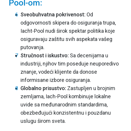
Pool-om:
Sveobuhvatna pokrivenost:
Od
odgovornosti skipera do osiguranja trupa,
Iacht-Pool nudi širok spektar politika koje
osiguravaju zaštitu svih aspekata vašeg
putovanja.
Stručnost i iskustvo:
Sa decenijama u
industriji, njihov tim poseduje neuporedivo
znanje, vodeći klijente da donose
informisane izbore osiguranja.
Globalno prisustvo:
Zastupljen u brojnim
zemljama, Iach-Pool kombinuje lokalne
uvide sa međunarodnim standardima,
obezbeđujući konzistentnu i pouzdanu
uslugu širom sveta.