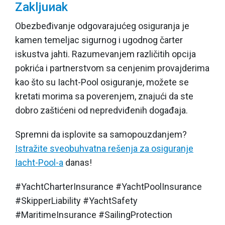
Zakljuиak
Obezbeđivanje odgovarajućeg osiguranja je
kamen temeljac sigurnog i ugodnog čarter
iskustva jahti. Razumevanjem različitih opcija
pokrića i partnerstvom sa cenjenim provajderima
kao što su
Iacht-Pool osiguranje
, možete se
kretati morima sa poverenjem, znajući da ste
dobro zaštićeni od nepredviđenih događaja.
Spremni da isplovite sa samopouzdanjem?
Istražite sveobuhvatna rešenja za osiguranje
Iacht-Pool-a
danas!
#YachtCharterInsurance #YachtPoolInsurance
#SkipperLiability #YachtSafety
#MaritimeInsurance #SailingProtection