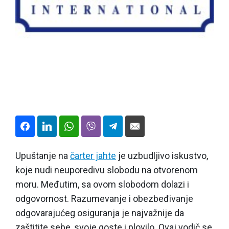
Upuštanje na
čarter jahte
je uzbudljivo iskustvo,
koje nudi neuporedivu slobodu na otvorenom
moru. Međutim, sa ovom slobodom dolazi i
odgovornost. Razumevanje i obezbeđivanje
odgovarajućeg osiguranja je najvažnije da
zaštitite sebe, svoje goste i plovilo. Ovaj vodič se