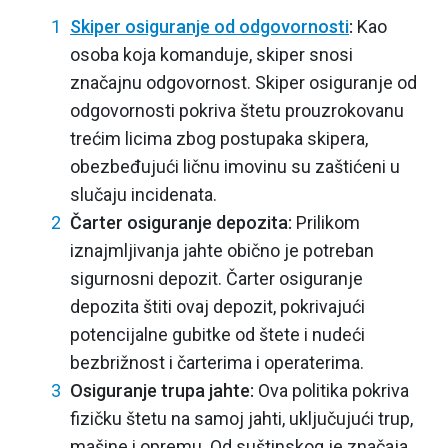
Skiper osiguranje od odgovornosti
:
Kao
osoba koja komanduje, skiper snosi
značajnu odgovornost. Skiper osiguranje od
odgovornosti pokriva štetu prouzrokovanu
trećim licima zbog postupaka skipera,
obezbeđujući ličnu imovinu su zaštićeni u
slučaju incidenata.
Čarter osiguranje depozita:
Prilikom
iznajmljivanja jahte obično je potreban
sigurnosni depozit. Čarter osiguranje
depozita štiti ovaj depozit, pokrivajući
potencijalne gubitke od štete i nudeći
bezbrižnost i čarterima i operaterima.
Osiguranje trupa jahte:
Ova politika pokriva
fizičku štetu na samoj jahti, uključujući trup,
mašine i opremu. Od suštinskog je značaja