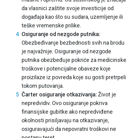
da vlasnici zaštite svoje investicije od
događaja kao što su sudara, uzemljenje ili
teške vremenske prilike.
Osiguranje od nezgode putnika:
Obezbeđivanje bezbednosti svih na brodu
je najvažnije. Osiguranje od nezgode
putnika obezbeđuje pokriće za medicinske
troškove i potencijalne obaveze koje
proizilaze iz povreda koje su gosti pretrpeli
tokom putovanja.
Čarter osiguranje otkazivanja:
Život je
nepredvidiv. Ovo osiguranje pokriva
finansijske gubitke ako nepredviđene
okolnosti prisiljavaju na otkazivanje,
osiguravajući da nepovratni troškovi ne
postanu teret.